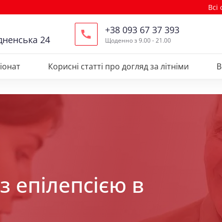
Всі
+38 093 67 37 393
дненська 24
Щоденно з 9.00 - 21.00
іонат
Корисні статті про догляд за літніми
В
з епілепсією в