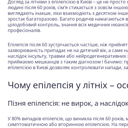
Догляд за літніми з епілепсією в Києві – це не прост
людині після 60 років, сім’я стикається з зовсім іншо
виглядають інакше, ліки взаємодіють з десятком інших
зростає багаторазово. Багато родичів намагаються в
цілодобовий контроль, знання всіх медичних нюансів
професіоналів.
Епілепсія після 60 зустрічається частіше, ніж прийн
захворюваність припадає не на дитячий вік, а саме н
наслідок інсульту, травми або нейродегенеративних з
приймаємо мешканців з таким діагнозом і бачимо: пр
епілепсією в Києві дозволяє контролювати напади, за
Чому епілепсія у літніх – о
Пізня епілепсія: не вирок, а наслідо
У 80% випадків епілепсія, що виникла після 60 років
симптоматичною або вторинною епілепсією. На першо