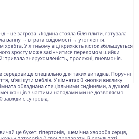
нд – це загроза. Людина стояла біля плити, готувала
ла ванну → втрата свідомості → утоплення.
ребта. У літньому віці крихкість кісток збільшується
асного зросту може закінчитися переломом шийки
ей: тривала знерухомленість, пролежні, пневмонія.
е середовище спеціально для таких випадків. Поручні
ття, м’які кути меблів. У кімнатах 0 кнопки виклику
 кімната обладнана спеціальними сидіннями, а душові
я мешканців з частими нападами ми не дозволяємо
 завжди є супровід.
вичай це букет: гіпертонія, ішемічна хвороба серця,
 кожну патологію 0 свої препарати. В результаті