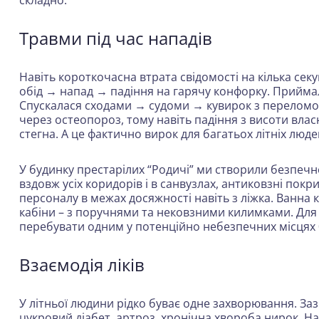
складно.
Травми під час нападів
Навіть короткочасна втрата свідомості на кілька секу
обід → напад → падіння на гарячу конфорку. Прийма
Спускалася сходами → судоми → кувирок з переломом х
через остеопороз, тому навіть падіння з висоти вл
стегна. А це фактично вирок для багатьох літніх люд
У будинку престарілих “Родичі” ми створили безпечн
вздовж усіх коридорів і в санвузлах, антиковзні покри
персоналу в межах досяжності навіть з ліжка. Ванна
кабіни – з поручнями та нековзними килимками. Дл
перебувати одним у потенційно небезпечних місцях 0
Взаємодія ліків
У літньої людини рідко буває одне захворювання. Заз
цукровий діабет, артроз, хронічна хвороба нирок. На