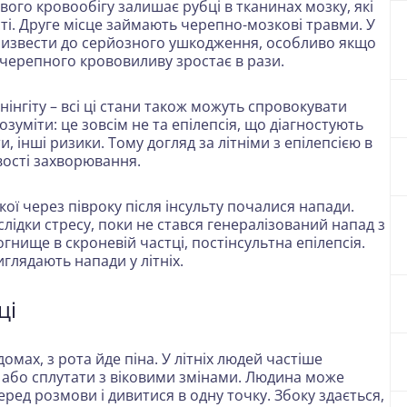
вого кровообігу залишає рубці в тканинах мозку, які
ті. Друге місце займають черепно-мозкові травми. У
призвести до серйозного ушкодження, особливо якщо
черепного крововиливу зростає в рази.
нінгіту – всі ці стани також можуть спровокувати
зуміти: це зовсім не та епілепсія, що діагностують
и, інші ризики. Тому догляд за літніми з епілепсією в
вості захворювання.
кої через півроку після інсульту почалися напади.
слідки стресу, поки не стався генералізований напад з
гнище в скроневій частці, постінсультна епілепсія.
иглядають напади у літніх.
ці
домах, з рота йде піна. У літніх людей частіше
и або сплутати з віковими змінами. Людина може
еред розмови і дивитися в одну точку. Збоку здається,