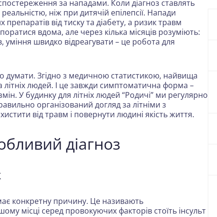
о спостереження за нападами. Коли діагноз ставлять
ю реальністю, ніж при дитячій епілепсії. Напади
 препаратів від тиску та діабету, а ризик травм
поратися вдома, але через кілька місяців розуміють:
, уміння швидко відреагувати – це робота для
ято думати. Згідно з медичною статистикою, найвища
а літніх людей. І це завжди симптоматична форма –
мін. У будинку для літніх людей “Родичі” ми регулярно
авильно організований догляд за літніми з
хистити від травм і повернути людині якість життя.
собливий діагноз
к
, має конкретну причину. Це називають
му місці серед провокуючих факторів стоїть інсульт