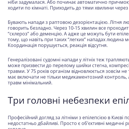
ніби задумалася. Або починає автоматично причмоку
ходити по кімнаті. Приходить до тями хвилини через д
Бувають напади з раптовою дезорієнтацією. Літня люд
говорить безладно. Через 10-15 хвилин все проходить
“склероз” або деменцію. А адже це можуть бути епіле
тому, що навіть при таких “легких” нападах людина 
Координація порушується, реакція відсутня.
Генералізовані судомні напади у літніх теж трапляють
може призвести до перелому шийки стегна, компрес
травми. У 75 років організм відновлюється зовсім не та
має включати не тільки медикаментозний контроль, 
травм мінімальний.
Три головні небезпеки епіл
Професійний догляд за літніми з епілепсією в Києві 
недостатньо дбайливі. Просто є об’єктивні медичні 