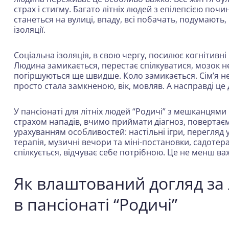
страх і стигму. Багато літніх людей з епілепсією по
станеться на вулиці, впаду, всі побачать, подумають,
ізоляції.
Соціальна ізоляція, в свою чергу, посилює когнітивн
Людина замикається, перестає спілкуватися, мозок не
погіршуються ще швидше. Коло замикається. Сім’я н
просто стала замкненою, вік, мовляв. А насправді це 
У пансіонаті для літніх людей “Родичі” з мешканцям
страхом нападів, вчимо приймати діагноз, повертає
урахуванням особливостей: настільні ігри, перегляд 
терапія, музичні вечори та міні-постановки,
садотера
спілкується, відчуває себе потрібною. Це не менш ва
Як влаштований догляд за л
в пансіонаті “Родичі”