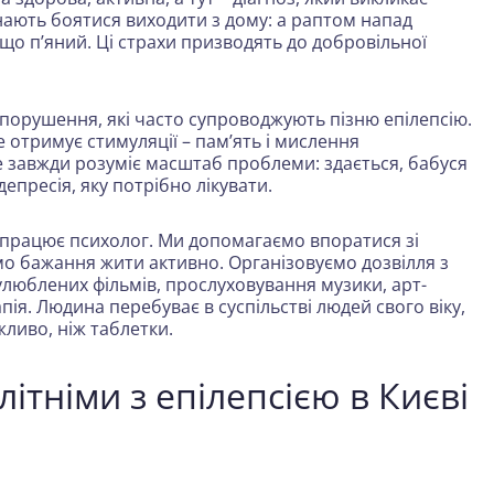
чинають боятися виходити з дому: а раптом напад
 що п’яний. Ці страхи призводять до добровільної
і порушення, які часто супроводжують пізню епілепсію.
 отримує стимуляції – пам’ять і мислення
е завжди розуміє масштаб проблеми: здається, бабуся
депресія, яку потрібно лікувати.
и працює психолог. Ми допомагаємо впоратися зі
мо бажання жити активно. Організовуємо дозвілля з
улюблених фільмів, прослуховування музики, арт-
пія
. Людина перебуває в суспільстві людей свого віку,
жливо, ніж таблетки.
ітніми з епілепсією в Києві