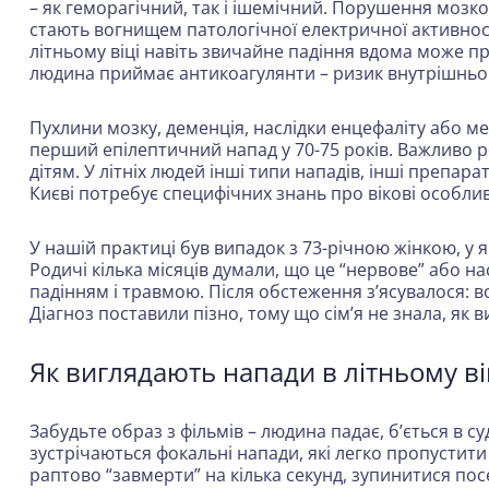
– як геморагічний, так і ішемічний. Порушення мозко
стають вогнищем патологічної електричної активнос
літньому віці навіть звичайне падіння вдома може 
людина приймає антикоагулянти – ризик внутрішньо
Пухлини мозку, деменція, наслідки енцефаліту або ме
перший епілептичний напад у 70-75 років. Важливо ро
дітям. У літніх людей інші типи нападів, інші препарат
Києві потребує специфічних знань про вікові особли
У нашій практиці був випадок з 73-річною жінкою, у я
Родичі кілька місяців думали, що це “нервове” або на
падінням і травмою. Після обстеження з’ясувалося: во
Діагноз поставили пізно, тому що сім’я не знала, як в
Як виглядають напади в літньому ві
Забудьте образ з фільмів – людина падає, б’ється в су
зустрічаються фокальні напади, які легко пропустит
раптово “завмерти” на кілька секунд, зупинитися пос