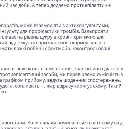
зний час доби. А тепер додаємо протиепілептичні
паратів, може взаємодіяти з антикоагулянтами,
 інсульту для профілактики тромбів. Вальпроати
пливає на рівень цукру в крові – критично для
 який відстежує всі призначення і коригує дози з
римати важкі побічні ефекти або неконтрольовані
рапевт веде кожного мешканця, знає всі його діагнози
протиепілептичні засоби, ми перевіряємо сумісність з
а графіком прийому, ведуть щоденник спостережень.
дота, сонливість – лікар відразу коригує схему. Такий
во.
сивні стани. Коли напади починаються в літньому віці,
здорова, активна, а тут – діагноз, який викликає