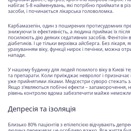
набігає 5-8 найменувань, які потрібно приймати в рі
засоби, і починається лікарська головоломка.
Карбамазепін, один з поширених протисудомних пре
знижуючи їх ефективність, а людина приймає їх після
посилюють дію деяких седативних засобів. Фенітоїн в
діабетиків. І це тільки верхівка айсберга. Без лікаря,
урахуванням віку, функції нирок і печінки, можна от
напади.
У нашому будинку для людей похилого віку в Києві те
та препарати. Коли приїжджає невролог і призначає 
уже прийнятими ліками. Медсестри суворо стежать з
Якщо з’являються побічні ефекти – запаморочення, ну
рівень контролю вдома забезпечити майже неможли
Депресія та ізоляція
Близько 80% пацієнтів з епілепсією відчувають депре
людина переживає це особливо важко. Все життя була 