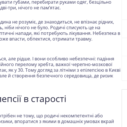
вати губами, перебирати руками одяг, безцільно
ві-три, нічого не пам’ятає.
ина не розуміє, де знаходиться, не впізнає рідних,
, ніби нічого не було. Родичі списують це на
птичні напади, які потребують лікування. Небезпека в
може впасти, обпектися, отримати травму.
ся, але рідше. І вони особливо небезпечні: падіння
ійного перелому хребта, важкої черепно-мозкової
к, як у 30. Тому догляд за літніми з епілепсією в Києві
але й створення безпечного середовища, де ризик
епсії в старості
потрібен не тому, що родичі некомпетентні або
ризики, впоратися з якими в домашніх умовах вкрай