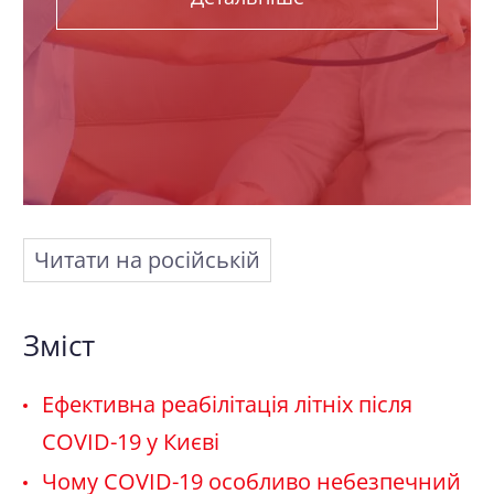
Читати на російській
Зміст
Ефективна реабілітація літніх після
COVID-19 у Києві
Чому COVID-19 особливо небезпечний