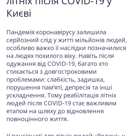
літніх після COVID-19 у
Києві
Пандемія коронавірусу залишила
серйозний слід у житті мільйонів людей,
особливо важко її наслідки позначилися
на людях похилого віку. Навіть після
одужання від COVID-19, багато хто
стикається з довгостроковими
проблемами: слабкість, задишка,
порушення пам’яті, депресія та інші
ускладнення. Тому реабілітація літніх
людей після COVID-19 стає важливим
етапом на шляху до відновлення
повноцінного життя.
У пансіонаті для літніх людей «Родичі» у