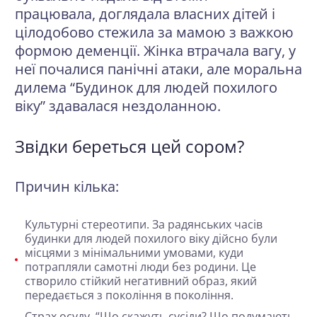
працювала, доглядала власних дітей і
цілодобово стежила за мамою з важкою
формою деменції. Жінка втрачала вагу, у
неї почалися панічні атаки, але моральна
дилема “Будинок для людей похилого
віку” здавалася нездоланною.
Звідки береться цей сором?
Причин кілька:
Культурні стереотипи
. За радянських часів
будинки для людей похилого віку дійсно були
місцями з мінімальними умовами, куди
потрапляли самотні люди без родини. Це
створило стійкий негативний образ, який
передається з покоління в покоління.
Страх осуду
. “Що скажуть сусіди? Що подумають