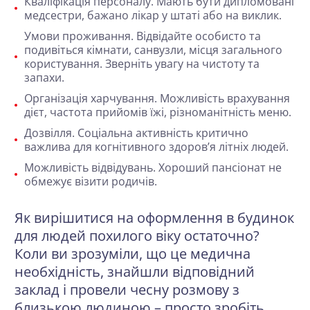
Кваліфікація персоналу
. Мають бути дипломовані
медсестри, бажано лікар у штаті або на виклик.
Умови проживання
. Відвідайте особисто та
подивіться кімнати, санвузли, місця загального
користування. Зверніть увагу на чистоту та
запахи.
Організація харчування
. Можливість врахування
дієт, частота прийомів їжі, різноманітність меню.
Дозвілля
. Соціальна активність критично
важлива для когнітивного здоров’я літніх людей.
Можливість відвідувань
. Хороший пансіонат не
обмежує візити родичів.
Як вирішитися на оформлення в будинок
для людей похилого віку остаточно?
Коли ви зрозуміли, що це медична
необхідність, знайшли відповідний
заклад і провели чесну розмову з
близькою людиною – просто зробіть