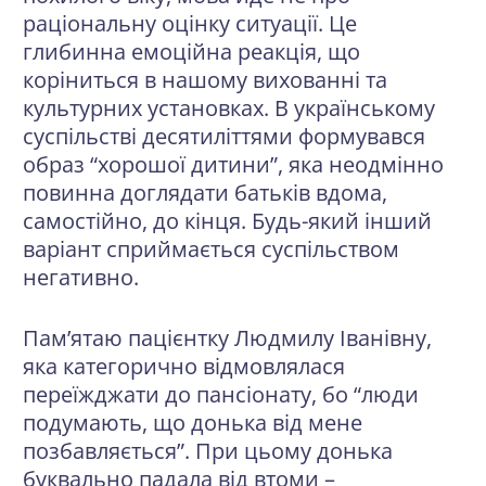
раціональну оцінку ситуації. Це
глибинна емоційна реакція, що
коріниться в нашому вихованні та
культурних установках. В українському
суспільстві десятиліттями формувався
образ “хорошої дитини”, яка неодмінно
повинна доглядати батьків вдома,
самостійно, до кінця. Будь-який інший
варіант сприймається суспільством
негативно.
Пам’ятаю пацієнтку Людмилу Іванівну,
яка категорично відмовлялася
переїжджати до пансіонату, бо “люди
подумають, що донька від мене
позбавляється”. При цьому донька
буквально падала від втоми –