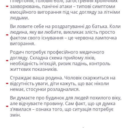
Гіпертонія, головні болі, загострення хронічних
захворювань, панічні атаки – типові симптоми
емоційного вигорання під час догляду за літніми
людьми.
Ви ловите себе на роздратуванні до батька
. Коли
людина, яку ви любите, викликає злість просто
фактом свого існування – це червона лампочка
вигорання.
Родич потребує професійного медичного
догляду
. Складна схема прийому ліків,
необхідність ін’єкцій, ризик падінь, контроль
життєвих показників.
Страждає ваша родина
. Чоловік скаржиться на
відсутність уваги, діти кажуть, що вас ніколи
немає, стосунки розладналися.
Ви думаєте про будинок для людей похилого віку,
але відчуваєте провину
. Сам факт, що ця думка
з’явилася – ознака того, що ситуація потребує
змін.