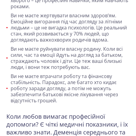
хворого – це професійні навички, яким навчають
роками.
Ви не маєте жертвувати власним здоров’ям
.
Емоційне вигорання під час догляду за літніми
людьми – це не вигадка психологів. Це реальний
стан, який розвивається у 70% людей, що
доглядають важкохворих родичів вдома.
Ви не маєте руйнувати власну родину
. Коли всі
сили, час та емоції йдуть на догляд за батьком,
страждають чоловік і діти. Це теж ваші близькі
люди, і вони теж потребують вас.
Ви не маєте втрачати роботу та фінансову
стабільність
. Парадокс, але багато хто кидає
роботу заради догляду, а потім не можуть
забезпечити батькові якісне лікування через
відсутність грошей.
Коли любов вимагає професійної
допомоги? Є чіткі медичні показники, і їх
важливо знати. Деменція середнього та