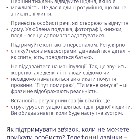
Перший тиждень відвідуйте щодня, якщо є
можливість
. Це дає людині розуміння, що ви не
зникли з її життя.
Принесіть особисті речі, які створюють відчуття
дому
. Улюблена подушка, фотографії, книжки,
плед – все це допомагає адаптуватися.
Підтримуйте контакт з персоналом
. Регулярно
спілкуйтеся з медсестрами, дізнавайтеся деталі –
як спить, їсть, поводиться батько.
Не піддавайтеся на маніпуляції
. Так, це звучить
жорстко, але деякі літні люди свідомо чи
несвідомо намагаються викликати почуття
провини. “Я тут помираю”, “Ти мене кинула” – ці
фрази не відображають реальність.
Встановіть регулярний графік візитів
. Це
структурує ситуацію і для вас, і для рідної людини.
Ви обидва знаєте, коли буде наступна зустріч.
Як підтримувати зв’язок, коли не можете
приїхати особисто? Телефонні дзвінки –