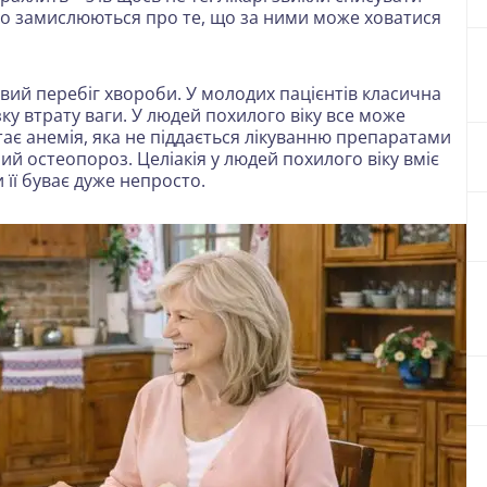
дко замислюються про те, що за ними може ховатися
овий перебіг хвороби. У молодих пацієнтів класична
ку втрату ваги. У людей похилого віку все може
тає анемія, яка не піддається лікуванню препаратами
й остеопороз. Целіакія у людей похилого віку вміє
 її буває дуже непросто.