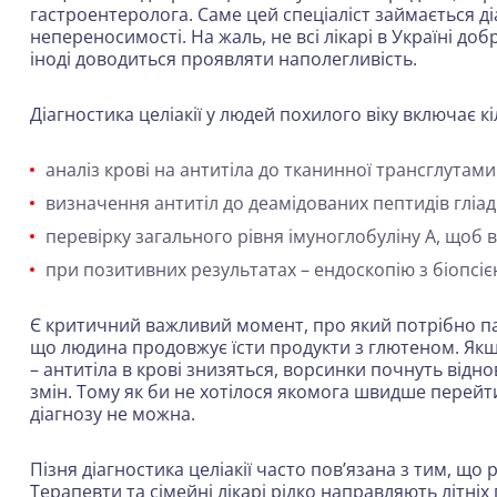
гастроентеролога. Саме цей спеціаліст займається д
непереносимості. На жаль, не всі лікарі в Україні доб
іноді доводиться проявляти наполегливість.
Діагностика целіакії у людей похилого віку включає кі
аналіз крові на антитіла до тканинної трансглутами
визначення антитіл до деамідованих пептидів гліа
перевірку загального рівня імуноглобуліну A, щоб
при позитивних результатах – ендоскопію з біопсі
Є критичний важливий момент, про який потрібно пам’
що людина продовжує їсти продукти з глютеном. Як
– антитіла в крові знизяться, ворсинки почнуть відн
змін. Тому як би не хотілося якомога швидше перейт
діагнозу не можна.
Пізня діагностика целіакії часто пов’язана з тим, що
Терапевти та сімейні лікарі рідко направляють літніх 