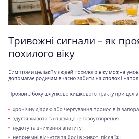
Тривожні сигнали – як про
похилого віку
Симптоми целіакії у людей похилого віку можна умовн
допомагає родичам вчасно забити на сполох і напол
Прояви з боку шлунково-кишкового тракту при целіак
хронічну діарею або чергування проносів із запор
здуття живота та підвищене газоутворення
нудоту та зниження апетиту
неприємні відчуття та болі в животі після їжі