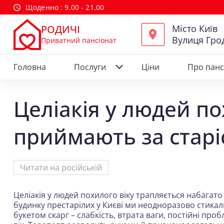
Щоденно : 9.00 - 21.00
Місто Київ
РОДИЧІ
Вулиця Гро
Приватний пансіонат
Головна
Послуги
Ціни
Про панс
Целіакія у людей по
приймають за старі
Читати на російській
Целіакія у людей похилого віку трапляється набагат
будинку престарілих у Києві ми неодноразово стикал
букетом скарг – слабкість, втрата ваги, постійні пр