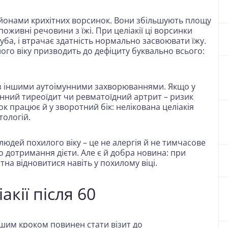
йонами крихітних ворсинок. Вони збільшують площу
живні речовини з їжі. При целіакії ці ворсинки
уба, і втрачає здатність нормально засвоювати їжу.
ого віку призводить до дефіциту буквально всього:
іч з іншими аутоімунними захворюваннями. Якщо у
унний тиреоїдит чи ревматоїдний
артрит
– ризик
к працює й у зворотний бік: нелікована целіакія
тологій.
юдей похилого віку – це не алергія й не тимчасове
о дотримання дієти. Але є й добра новина: при
а відновитися навіть у похилому віці.
акії після 60
ршим кроком повинен стати візит до