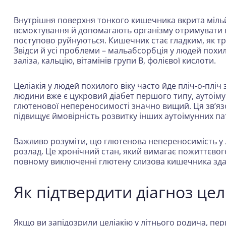
Внутрішня поверхня тонкого кишечника вкрита міль
всмоктування й допомагають організму отримувати по
поступово руйнуються. Кишечник стає гладким, як тр
Звідси й усі проблеми – мальабсорбція у людей похил
заліза, кальцію, вітамінів групи B, фолієвої кислоти.
Целіакія у людей похилого віку часто йде пліч-о-пл
людини вже є цукровий діабет першого типу, аутоім
глютенової непереносимості значно вищий. Ця зв’язо
підвищує ймовірність розвитку інших аутоімунних па
Важливо розуміти, що глютенова непереносимість у л
розлад. Це хронічний стан, який вимагає пожиттєвог
повному виключенні глютену слизова кишечника здатн
Як підтвердити діагноз целі
Якщо ви запідозрили целіакію у літнього родича, пе