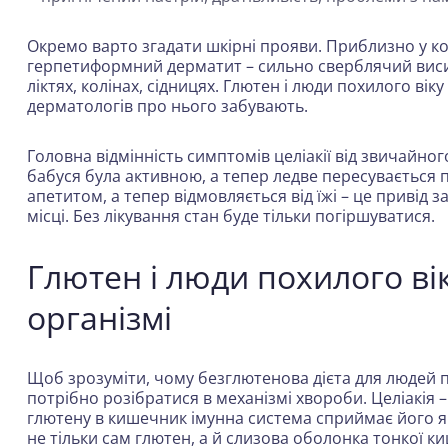
Окремо варто згадати шкірні прояви. Приблизно у ко
герпетиформний дерматит – сильно сверблячий висип 
ліктях, колінах, сідницях. Глютен і люди похилого вік
дерматологів про нього забувають.
Головна відмінність симптомів целіакії від звичайно
бабуся була активною, а тепер ледве пересувається 
апетитом, а тепер відмовляється від їжі – це привід з
місці. Без лікування стан буде тільки погіршуватися.
Глютен і люди похилого вік
організмі
Щоб зрозуміти, чому безглютенова дієта для людей п
потрібно розібратися в механізмі хвороби. Целіакія
глютену в кишечник імунна система сприймає його як
не тільки сам глютен, а й слизова оболонка тонкої к