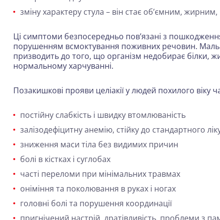
зміну характеру стула – він стає об’ємним, жирним
Ці симптоми безпосередньо пов’язані з пошкодженн
порушенням всмоктування поживних речовин. Мальабс
призводить до того, що організм недобирає білки, жи
нормальному харчуванні.
Позакишкові прояви целіакії у людей похилого віку 
постійну слабкість і швидку втомлюваність
залізодефіцитну анемію, стійку до стандартного лі
зниження маси тіла без видимих причин
болі в кістках і суглобах
часті переломи при мінімальних травмах
оніміння та поколювання в руках і ногах
головні болі та порушення координації
пригнічений настрій, дратівливість, проблеми з па