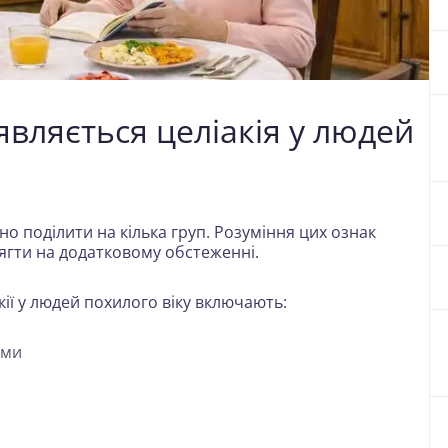
являється целіакія у людей
о поділити на кілька груп. Розуміння цих ознак
ягти на додатковому обстеженні.
ії у людей похилого віку включають:
ами