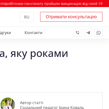
 співробітники пансіонату пройшли вакцинацію від covid-19
Отримати консультацію
RU
ідгуки
Контакти
а, яку роками
Автор статті
Соціальний педагог Ірина Коваль