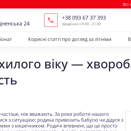
Всі
+38 093 67 37 393
дненська 24
Щоденно з 9.00 - 21.00
іонат
Корисні статті про догляд за літніми
В
хилого віку — хвороб
сть
о частіше, ніж вважають. За роки роботи нашого
ися з ситуацією: родина привозить бабусю чи дідуся з
облеми з кишечником. Родичі впевнені, що це просто