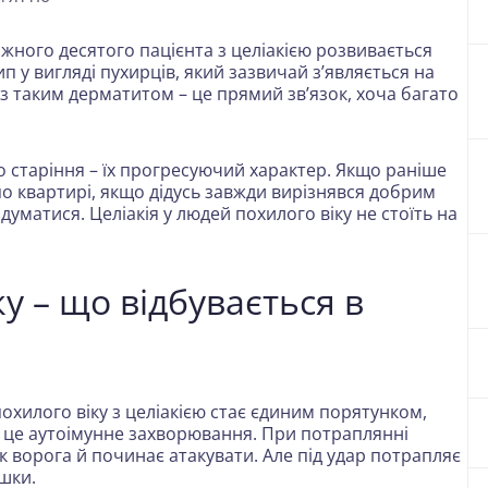
жного десятого пацієнта з целіакією розвивається
у вигляді пухирців, який зазвичай з’являється на
у з таким дерматитом – це прямий зв’язок, хоча багато
го старіння – їх прогресуючий характер. Якщо раніше
по квартирі, якщо дідусь завжди вирізнявся добрим
адуматися. Целіакія у людей похилого віку не стоїть на
у – що відбувається в
охилого віку з целіакією стає єдиним порятунком,
 – це аутоімунне захворювання. При потраплянні
 ворога й починає атакувати. Але під удар потрапляє
ишки.