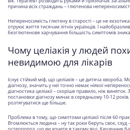
вік. Терапевт розводить руками й призначає загальн
причина всіх страждань – глютенова непереносимість,
Непереносимість глютену в старості – це не екзотика
отруює життя тисячам літніх українців. І найобразли
безглютенове харчування більшість симптомів зникаю
Чому целіакія у людей пох
невидимою для лікарів
Існує стійкий міф, що целіакія – це дитяча хвороба. 
діагнозу, значить у неї точно немає ніякої неперенос
діагностика целіакії – скоріше правило, ніж виняток.
постановки діагнозу минає в середньому 10-12 років.
розтягуватися ще більше.
Проблема в тому, що симптоми целіакії після 60 прак
Втомлюється людина – ну так роки беруть своє, схуд –
остеопороз, що ви хочете в такому віці. Кишечник бар