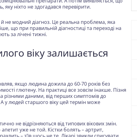
озміцнювальні препарати. А потім виявляється, що
 яку ніхто не здогадався перевірити.
 й не модний діагноз. Це реальна проблема, яка
віше, що при правильній діагностиці та переході на
ть за лічені тижні.
илого віку залишається
Мовляв, якщо людина дожила до 60-70 років без
имості глютену. На практиці все зовсім інакше. Пізня
 За різними даними, від перших симптомів до
 А у людей старшого віку цей термін може
тично не відрізняються від типових вікових змін.
 апетит уже не той. Кістки болять – артрит,
ахлить – з’їв щось не те. Лікарі звикли списувати