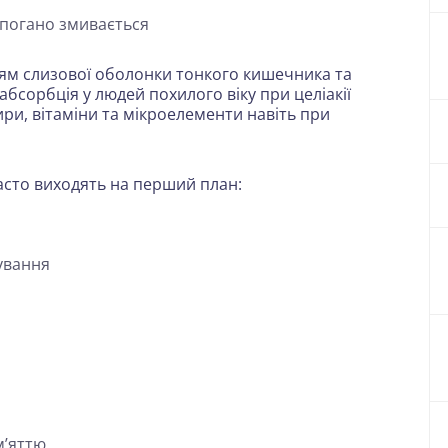
, погано змивається
ям слизової оболонки тонкого кишечника та
орбція у людей похилого віку при целіакії
ри, вітаміни та мікроелементи навіть при
часто виходять на перший план:
кування
м’яттю