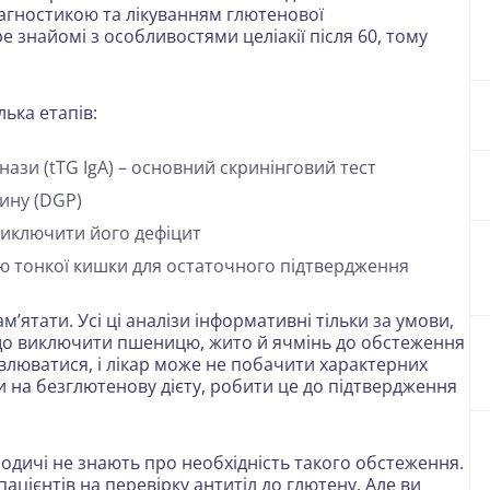
іагностикою та лікуванням глютенової
ре знайомі з особливостями целіакії після 60, тому
лька етапів:
нази (tTG IgA) – основний скринінговий тест
дину (DGP)
 виключити його дефіцит
єю тонкої кишки для остаточного підтвердження
ятати. Усі ці аналізи інформативні тільки за умови,
що виключити пшеницю, жито й ячмінь до обстеження
овлюватися, і лікар може не побачити характерних
и на безглютенову дієту, робити це до підтвердження
 родичі не знають про необхідність такого обстеження.
пацієнтів на перевірку антитіл до глютену. Але ви