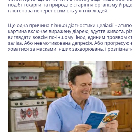
подібні скарги на природне старіння організму й рі
глютенова непереносимість у літніх людей.
Ще одна причина пізньої діагностики целіакії – атип
картина включає виражену діарею, здуття живота, різ
виглядати зовсім по-іншому. Іноді єдиним проявом с
заліза. Або невмотивована депресія. Або прогресуючи
ховатися за масками інших захворювань, і розпізнати