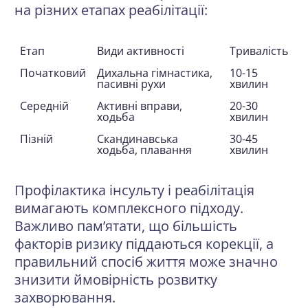
на різних етапах реабілітації:
Етап
Види активності
Тривалість
Початковий
Дихальна гімнастика,
10-15
пасивні рухи
хвилин
Середній
Активні вправи,
20-30
ходьба
хвилин
Пізній
Скандинавська
30-45
ходьба, плавання
хвилин
Профілактика інсульту і реабілітація
вимагають комплексного підходу.
Важливо пам’ятати, що більшість
факторів ризику піддаються корекції, а
правильний спосіб життя може значно
знизити ймовірність розвитку
захворювання.