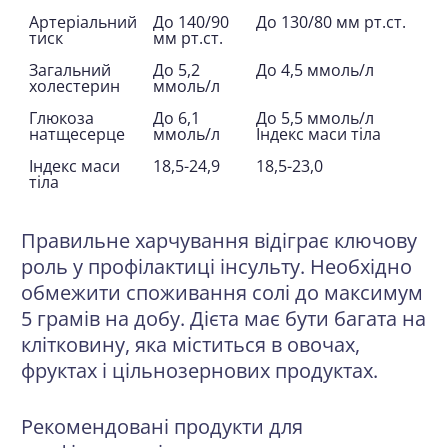
Артеріальний
До 140/90
До 130/80 мм рт.ст.
тиск
мм рт.ст.
Загальний
До 5,2
До 4,5 ммоль/л
холестерин
ммоль/л
Глюкоза
До 6,1
До 5,5 ммоль/л
натщесерце
ммоль/л
Індекс маси тіла
Індекс маси
18,5-24,9
18,5-23,0
тіла
Правильне харчування відіграє ключову
роль у профілактиці інсульту. Необхідно
обмежити споживання солі до максимум
5 грамів на добу. Дієта має бути багата на
клітковину, яка міститься в овочах,
фруктах і цільнозернових продуктах.
Рекомендовані продукти для