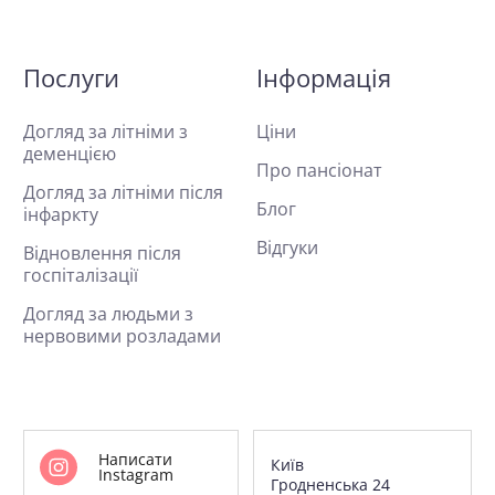
Послуги
Інформація
Догляд за літніми з
Ціни
деменцією
Про пансіонат
Догляд за літніми після
Блог
інфаркту
Відгуки
Відновлення після
госпіталізації
Догляд за людьми з
нервовими розладами
Написати
Київ
Instagram
Гродненська 24