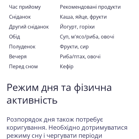
Час прийому
Рекомендовані продукти
Сніданок
Каша, яйце, фрукти
Другий сніданок
Йогурт, горіхи
Обід
Суп, м'ясо/риба, овочі
Полуденок
Фрукти, сир
Вечеря
Риба/птах, овочі
Перед сном
Кефір
Режим дня та фізична
активність
Розпорядок дня також потребує
коригування. Необхідно дотримуватися
режиму сну і чергувати періоди