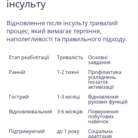
інсульту
Відновлення після інсульту
тривалий
процес, який вимагає терпіння,
наполегливості та правильного підходу.
Етап реабілітації
Тривалість
Основні
завдання
Ранній
1-2 тижні
Профілактика
ускладнень,
початок
активізації
Гострий
1-3 місяці
Відновлення
рухових функцій
Відновлювальний
3-6 місяців
Повернення
побутових
навичок
Підтримуючий
до 1 року
Соціальна
адаптація